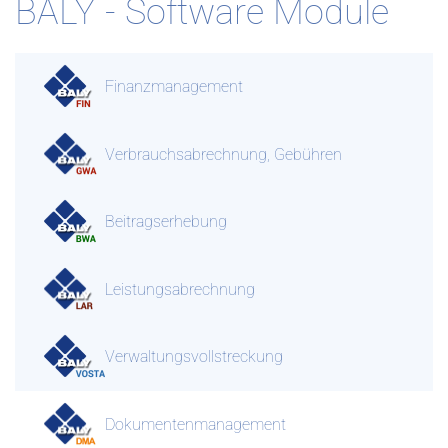
BALY - Software Module
Finanzmanagement
Verbrauchsabrechnung, Gebühren
Beitragserhebung
Leistungsabrechnung
Verwaltungsvollstreckung
Dokumentenmanagement